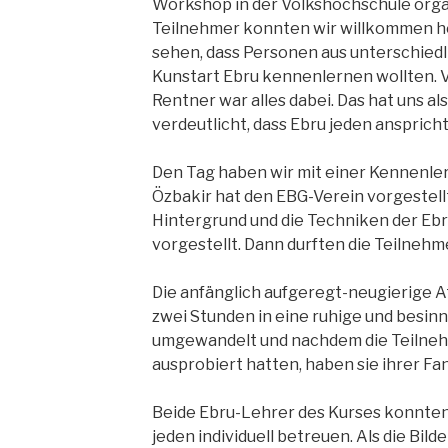
Workshop in der Volkshochschule orga
Teilnehmer konnten wir willkommen he
sehen, dass Personen aus unterschiedl
Kunstart Ebru kennenlernen wollten. 
Rentner war alles dabei. Das hat uns a
verdeutlicht, dass Ebru jeden anspricht
Den Tag haben wir mit einer Kennenl
Özbakir hat den EBG-Verein vorgestell
Hintergrund und die Techniken der Ebr
vorgestellt. Dann durften die Teilnehm
Die anfänglich aufgeregt-neugierige A
zwei Stunden in eine ruhige und besin
umgewandelt und nachdem die Teilnehm
ausprobiert hatten, haben sie ihrer Fan
Beide Ebru-Lehrer des Kurses konnte
jeden individuell betreuen. Als die Bi